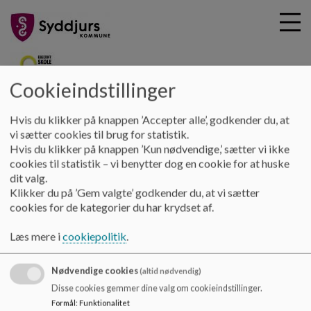
Cookieindstillinger
G
ebeltoftskole
Hvis du klikker på knappen ’Accepter alle’, godkender du, at
å
SFO
Kontakt SFO
vi sætter cookies til brug for statistik.
t
Hvis du klikker på knappen ’Kun nødvendige,’ sætter vi ikke
i
cookies til statistik – vi benytter dog en cookie for at huske
Kontakt SFO
l
dit valg.
h
Klikker du på ’Gem valgte’ godkender du, at vi sætter
o
cookies for de kategorier du har krydset af.
v
SFO kan kontaktes via telefon 20485380 indenfor normalt
e
åbningstid
Læs mere i
cookiepolitik
.
d
Adressen er Østeralle 19, 8400 Ebeltoft
i
Nødvendige cookies
n
(altid nødvendig)
d
Disse cookies gemmer dine valg om cookieindstillinger.
h
Formål
:
Funktionalitet