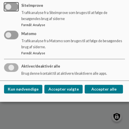
o
SiteImprove
Ebeltoft Skole
l
Trafikanalyse fra Siteimprove som bruges til at følge de
d
Østerallé 19, 8400 Ebeltoft
besøgendes brug af siderne
e
ebeltoftskole@syddjurs.dk
Formål
:
Analyse
t
Skole: 87 53 60 60 / SFO: 20 48 53 80
Matomo
EAN NR.
5798004440544
Trafikanalyse fra Matomo som bruges til at følge de besøgendes
Sitemap
brug af siderne.
Formål
:
Analyse
Aktiver/deaktivér alle
Brug denne kontakt til at aktivere/deaktivere alle apps.
Cookie politik
Kun nødvendige
Accepter valgte
Accepter alle